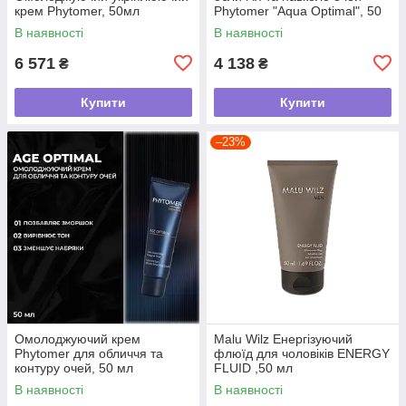
крем Phytomer, 50мл
Phytomer "Aqua Optimal", 50
мл
В наявності
В наявності
6 571
4 138
₴
₴
Купити
Купити
–23%
Омолоджуючий крем
Malu Wilz Енергізуючий
Phytomer для обличчя та
флюїд для чоловіків ENERGY
контуру очей, 50 мл
FLUID ,50 мл
В наявності
В наявності