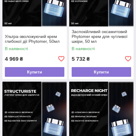
Заспокійливий оксамитовий
Ультра-зволожуючий крем
Phytomer крем для чутливої
глибокої дії Phytomer, 50мл
шкіри, 50 мл
В наявності
В наявності
4 969
5 732
₴
₴
Купити
Купити