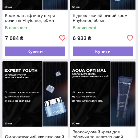
Крем для ліфтингу шкіри
Відновлюючий нічний крем
обличчя Phytomer, 50мл
Phytomer, 50 мл
В наявності
В наявності
7 084
6 933
₴
₴
Купити
Купити
Зволожуючий крем для
Омолоджуючий укріплюючий
обличчя та навколо очей