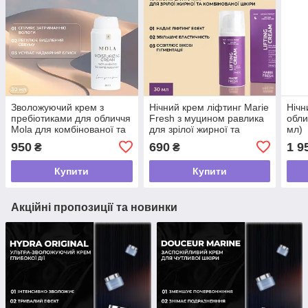
Зволожуючий крем з
Нічний крем ліфтинг Marie
Нічн
пребіотиками для обличчя
Fresh з муцином равлика
обли
Mola для комбінованої та
для зрілої жирної та
мл)
жирної шкіри 30 мл
комбінованої шкіри 30 мл
950
690
1 9
₴
₴
Купити
Купити
Акційні пропозиції та новинки