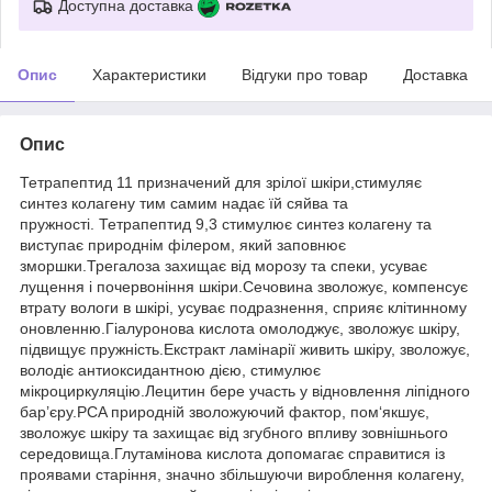
Доступна доставка
Опис
Характеристики
Відгуки про товар
Доставка
Опис
Тетрапептид 11 призначений для зрілої шкіри,стимуляє
синтез колагену тим самим надає їй сяйва та
пружності. Тетрапептид 9,3 стимулює синтез колагену та
виступає природнім філером, який заповнює
зморшки.Трегалоза захищає від морозу та спеки, усуває
лущення і почервоніння шкіри.Сечовина зволожує, компенсує
втрату вологи в шкірі, усуває подразнення, сприяє клітинному
оновленню.Гіалуронова кислота омолоджує, зволожує шкіру,
підвищує пружність.Екстракт ламінарії живить шкіру, зволожує,
володіє антиоксидантною дією, стимулює
мікроциркуляцію.Лецитин бере участь у відновлення ліпідного
бар’єру.PCA природній зволожуючий фактор, пом‘якшує,
зволожує шкіру та захищає від згубного впливу зовнішнього
середовища.Глутамінова кислота допомагає справитися із
проявами старіння, значно збільшуючи вироблення колагену,