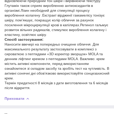
відновлюючи природний тон шкіри і вирівнюючи текстуру.
Глутамін також сприяє виробленню антиоксидантів в
організмі.Лізин необхідний для стимуляції процесу
вироблення колагену .Екстракт вірджинії гамамелісу тонізує
шкіру, пом’якшує, покращує колір обличчя за рахунок
посилення мікроциркуляції крові в капілярах.Ретинол гальмує
розвиток вільних радикалів, стимулює вироблення колагену і
еластину, освітлює шкіру.
Спосіб застосування:
Наносити ввечері на попередньо очищене обличчя. Для
максимального результату застосовувати в комплексі з
сироваткою з пептидами «3D коректор зморщок» MOLA та
денним ліфтинг кремом з пептидами MOLA. Важливо: крем
містить активні компоненти, перед використанням
ознайомтеся зі складом засобу та зробіть тест на чутливість. В
активні сонячні дні обов’язково використовуйте сонцезахисний
крем.
Термін придатності 8 місяців з дати виготовлення та 6 місяців
після відкриття.
Приховати