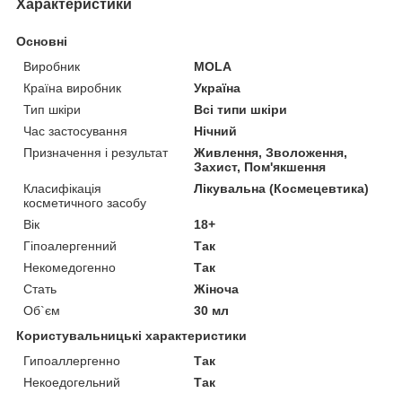
Характеристики
Основні
Виробник
MOLA
Країна виробник
Україна
Тип шкіри
Всі типи шкіри
Час застосування
Нічний
Призначення і результат
Живлення, Зволоження,
Захист, Пом'якшення
Класифікація
Лікувальна (Космецевтика)
косметичного засобу
Вік
18+
Гіпоалергенний
Так
Некомедогенно
Так
Стать
Жіноча
Об`єм
30 мл
Користувальницькі характеристики
Гипоаллергенно
Так
Некоедогельний
Так