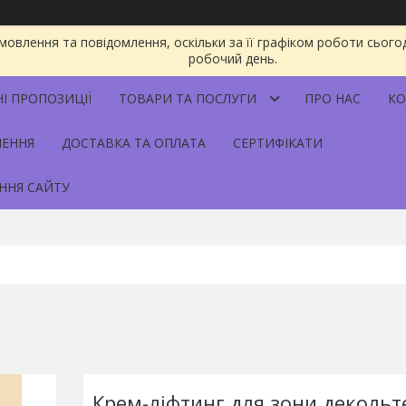
овлення та повідомлення, оскільки за її графіком роботи сього
робочий день.
НІ ПРОПОЗИЦІЇ
ТОВАРИ ТА ПОСЛУГИ
ПРО НАС
КО
НЕННЯ
ДОСТАВКА ТА ОПЛАТА
СЕРТИФІКАТИ
ННЯ САЙТУ
Крем-ліфтинг для зони декольт