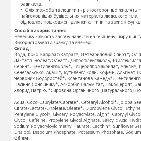
радикалів.
Олія жожоба та лецитин - різносторонньо живлять т
найголовніших будівельних матеріалів людського тіла,
відновлює пошкоджені ділянки клітини та захисні функці
Спосіб використання:
Невелику кількість засобу нанести на очищену шкіру шиї 
Використовувати зранку та ввечері.
Склад :
Вода, Коко-Капрілат/Капрат*, Цетеариловий Спирт*, Олі
Лактат/Лінолеат/Олеат*, Дипропіленгліколь, Етилгексилг
Серин*, Пентиленгліколь*, Гліцерилполіакрилат, Альгін*, 
Сенегальської Акації*, Бутиленгліколь, Кофеїн, Альгінат 
Червоних Водоростей*, Ксантанова Камедь*, Пентиленглі
Насіння Соняшнику*, Аскорбіл Пальмітат, Токоферол*, За
Хлорид Натрію. *Сировина Органічного (Натурального) П
Aqua, Coco-Caprylate/Caprate*, Cetearyl Alcohol*, Jojoba Seed
Citrate/Lactate/Linoleate/Oleate*, Dipropylene Glycol, Ethylhe
Pentylene Glycol*, Glyceryl Polyacrylate, Algin*, Caprylyl Gly
Glycol, Caffeine, Propylene Glycol Alginate, Salicylic Acid, 
Sodium Polyacryloyldimethyl Taurate, Lecithin*, Sunflower Se
Linalool, Disodium Phosphate, Potassium Phosphate, Sodium C
Об'єм :