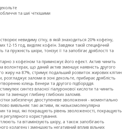
 декольте
обличчя та шиї чіткішими
створює невидиму сітку, в якій знаходиться 20% кофеїну,
х 12-15 год, виділяє кофеїн. Завдяки такій специфічній
 та пружність шкіри, тонізує її та запобігає дряблості та
тарно з кофеїном та примножує його ефект. Актив чинить
а волонтерах, що даний актив зменшує наявність другого
ого жиру на 87%, стримує подальший розвиток жирових клітин
и, розгладжує заломи в зоні декольте, прибирає дряблість
 утворенню кілець Венери та другого підборіддя.
стимулює синтез власної гіалуронової кислоти та чинить
ки та зменшує глибину глибоких заломів.
ї сітки забезпечує двоступеневе зволоження - моментально
упово вивільняє такі активи, як низькомолекулярна
ерин та інші, які покращують рівень зволоженості, покращують
ня регулярного користування.
ітлюють та вітамінізують шкіру, а також запобігають
ого колагену і зменшують негативний вплив вільних