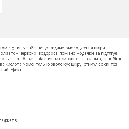
ефектом ліфтингу забезпечує видиме омолодження шкіри.
ролізатом червоної водорості помітно моделює та підтягує
кольте, позбавляє від наявних зморшок та заломів, запобігає
нова кислота моментально зволожує шкіру, стимулює синтез
овий ефект.
 гаджетів