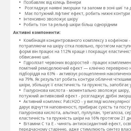
Позбавляє від кілець Венери
Розгладжує наявні зморшки та заломи в зоні шиї та
Має потужний ліфтинг ефект, робить нижні контури 
Інтенсивно зволожує шкіру
Робить тон та рельєф шкіри більш однорідним
Активні компоненти:
Комбінація концентрованого комплексу з кофеїном - 
потрапляючи на шкіру сітка повільно, протягом наступни
формі він працює на 112% краще і покращує еластичність
обвисанню шиї.
Гідролізат червоних водоростей - працює комплемен
помітний ремоделюючий ефект — клінічно перевірено н
підборіддя на 63% - активізує розщеплення накопичен
на 79%. Як результат робить контури обличчя чіткішим
шкіри, збільшує її еластичність та пружність, запобігає
Гіалуронова кислота - моментально зволожує шкіру, 
потужний антивіковий ефект - розгладжує дрібні зморш
Активний комплекс PatcH2O - у вигляді молекулярно
дарує відчуття наповненості, прибирає сухість та пост
гіалуронова кислота, альгінат, пуллулан, трегалоза, с
еластичність та пружність шкіри на 16% протягом 21 д
Вітаміни С та Е - чинять антиоксидантний ефект, осв
передчасному старінню, адже стимулюють синтез власн