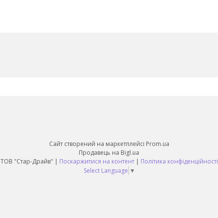
Сайт створений на маркетплейсі
Prom.ua
Продавець на Bigl.ua
ТОВ "Стар-Драйв" |
Поскаржитися на контент
|
Політика конфіденційності
Select Language
▼