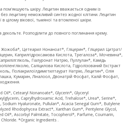
а пом'якшують шкіру. Лецитин вважається одним із
 і без лецитину неможливий синтез жодної клітини. Лецитин
ї в цілому вікової, тьмяної та втомленої шкіри.
та декольте. Розподілити до повного поглинання крему.
я Жожоба*, Цетеарил Нонаноат*, Гліцерин*, Гліцерил Цитрат/
ліцерин, Каприлгідроксамова Кислота, Трегалоза*, Мочевина*,
Каприлілгліколь, Гіалуронат Натрію, Пуллулан*, Камідь
Пропіленгліколю, Саліцилова Кислота, Гідролізований Екстракт
коль, Поліакрилоїлдиметилтаурат Натрію, Лецитин*, Олія
пашка, Кумарин, Ліналоол, Двонатрій Фосфат, Калій Фосфат,
оходження.
 Oil*, Cetearyl Nonanoate*, Glycerin*, Glyceryl
xylglycerin, Caprylhydroxamic Acid, Trehalose*, Urea*, Serine*,
col, Sodium Hyaluronate, Pullulan*, Acacia Senegal Gum*, Butylene
Нydrolyzed Rhodophycea Extract*, Xanthan Gum*, Pentylene Glycol,
ed Oil*, Ascorbyl Palmitate, Tocopherol*, Parfume, Coumarin,
hloride. *Organic Ingredients .