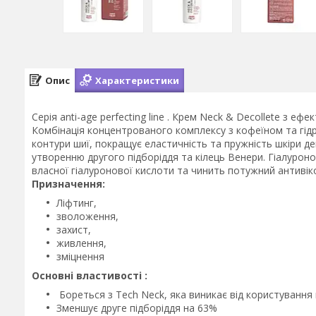
Опис
Характеристики
Серія anti-age perfecting line . Крем Neck & Decollete з 
Комбінація концентрованого комплексу з кофеїном та гід
контури шиї, покращує еластичність та пружність шкіри де
утворенню другого підборіддя та кілець Венери. Гіалуро
власної гіалуронової кислоти та чинить потужний антивік
Призначення:
Ліфтинг,
зволоження,
захист,
живлення,
зміцнення
Основні властивості :
Бореться з Tech Neck, яка виникає від користування
Зменшує друге підборіддя на 63%