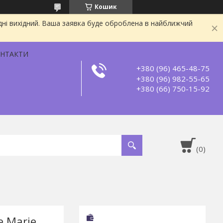
Кошик
дні вихідний. Ваша заявка буде оброблена в найближчий
НТАКТИ
+380 (96) 465-48-75
+380 (96) 982-55-65
+380 (66) 750-15-92
е Marie