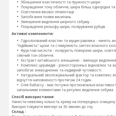
Збільшення еластичності та пружності шкіри
Покращення тону обличчя, шкіра більш однорідна та
Освітлення вікової пігментації
Запобігання появи висипань
Зменшення виділення шкірного себуму
Покращення рельєфу шкіри, полірування рубців
Активні компоненти:
Гідролізований еластин та муцин равлика - чинять а
“підіймають” щоки та стимулюють синтез власного кол
Фруктові кислоти - полірують поверхню шкіри, освіт
сяючий тон обличчя.
Екстракт китайського женьшеню - зменшує виділення 
Комплекс церамідів - різносторонньо відновлює та ж
запобігає зневодненню та надмірній чутливості.
Натуральний зволожувальний фактор та комплекс Aq
відчуття наповненості протягом 24 годин.
Олія бабассу - має потужні протизапальні властивост
запальними елементами та регулює виділення себума.
Спосіб використання:
Нанести невелику кількість крему на попередньо очищену 
Використовувати ввечері за 30 хвилин до сну.
Склад :