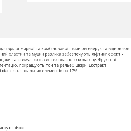
м для зрілої жирної та комбінованої шкіри регенерує та відновлює
ваний еластин та муцин равлика забезпечують ліфтинг ефект -
” щоки та стимулюють синтез власного колагену. Фруктові
ментацію, покращують тон та рельєф шкіри. Екстракт
кількість запальних елементів на 17%.
ягнуті щічки