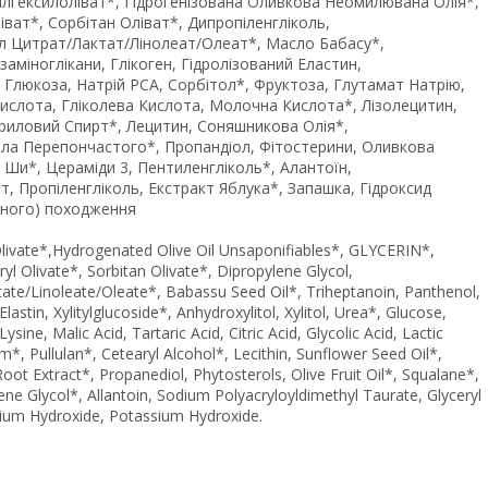
тилгексилоліват*, Гідрогенізована Оливкова Неомилювана Олія*,
ват*, Сорбітан Оліват*, Дипропіленгліколь,
ил Цитрат/Лактат/Лінолеат/Олеат*, Масло Бабасу*,
аміноглікани, Глікоген, Гідролізований Еластин,
, Глюкоза, Натрій PCA, Сорбітол*, Фруктоза, Глутамат Натрію,
Кислота, Гліколева Кислота, Молочна Кислота*, Лізолецитин,
риловий Спирт*, Лецитин, Соняшникова Олія*,
ала Перепончастого*, Пропандіол, Фітостерини, Оливкова
 Ши*, Цераміди 3, Пентиленгліколь*, Алантоїн,
, Пропіленгліколь, Екстракт Яблука*, Запашка, Гідроксид
льного) походження
 Olivate*,Hydrogenated Olivе Oil Unsaponifiables*, GLYCERIN*,
l Olivate*, Sorbitan Olivate*, Dipropylene Glycol,
ctate/Linoleate/Oleate*, Babassu Seed Oil*, Triheptanoin, Panthenol,
tin, Xylitylglucoside*, Anhydroxylitol, Xylitol, Urea*, Glucose,
ne, Malic Acid, Tartaric Acid, Citric Acid, Glycolic Acid, Lactic
*, Pullulan*, Сetearyl Alcohol*, Lecithin, Sunflower Seed Oil*,
t Extract*, Propanediol, Phytosterols, Olive Fruit Oil*, Squalane*,
e Glycol*, Allantoin, Sodium Polyacryloyldimethyl Taurate, Glyceryl
odium Hydroxide, Potassium Hydroxide.