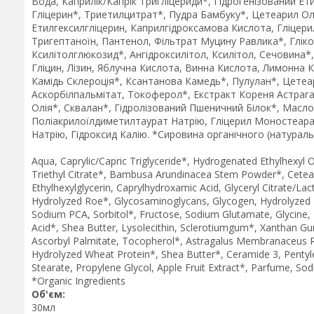
Вода, Каприлік/Капрік Тригліцериди*, Гідрогенізований Е
Гліцерин*, Триетилцитрат*, Пудра Бамбуку*, Цетеарил Олі
Етилгексилгліцерин, Каприлгідроксамова Кислота, Гліцер
Тригептаноїн, Пантенол, Фільтрат Муцину Равлика*, Глікоз
Ксилітолглюкозид*, Ангідроксилітол, Ксилітол, Сечовина*
Гліцин, Лізин, Яблучна Кислота, Винна Кислота, Лимонна 
Камідь Склероція*, Ксантанова Камедь*, Пулулан*, Цетеа
Аскорбілпальмітат, Токоферол*, Екстракт Кореня Астраг
Олія*, Сквалан*, Гідролізований Пшеничний Білок*, Масло
Поліакрилоїлдиметилтаурат Натрію, Гліцерил Моностеарат
Натрію, Гідроксид Калію. *Сировина органічного (натура
Aqua, Caprylic/Capric Triglyceride*, Hydrogenated Ethylhexyl
Triethyl Citrate*, Bambusa Arundinacea Stem Powder*, Ceteary
Ethylhexylglycerin, Caprylhydroxamic Acid, Glyceryl Citrate/La
Hydrolyzed Roe*, Glycosaminoglycans, Glycogen, Hydrolyzed Elas
Sodium PCA, Sorbitol*, Fructose, Sodium Glutamate, Glycine, Lysi
Acid*, Shea Butter, Lysolecithin, Sclerotiumgum*, Xanthan Gum
Ascorbyl Palmitate, Tocopherol*, Astragalus Membranaceus Roo
Hydrolyzed Wheat Protein*, Shea Butter*, Ceramide 3, Pentylen
Stearate, Propylene Glycol, Apple Fruit Extract*, Parfume, S
*Organic Ingredients
Об'єм:
30мл