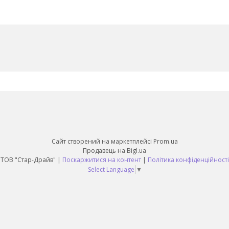
Сайт створений на маркетплейсі
Prom.ua
Продавець на Bigl.ua
ТОВ "Стар-Драйв" |
Поскаржитися на контент
|
Політика конфіденційності
Select Language
▼