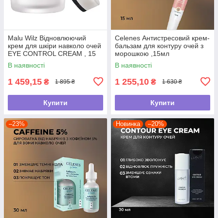
Malu Wilz Відновлюючий
Celenes Антистресовий крем-
крем для шкіри навколо очей
бальзам для контуру очей з
EYE CONTROL CREAM , 15
морошкою ,15мл
мл
В наявності
В наявності
1 459,15
1 255,10
₴
₴
1 895 ₴
1 630 ₴
Купити
Купити
–23%
Новинка
–20%