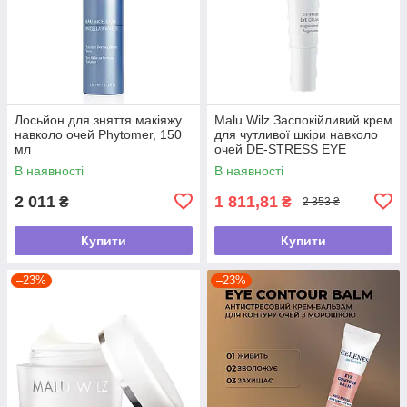
Лосьйон для зняття макіяжу
Malu Wilz Заспокійливий крем
навколо очей Phytomer, 150
для чутливої шкіри навколо
мл
очей DE-STRESS EYE
CREAM , 15 мл
В наявності
В наявності
2 011
1 811,81
₴
₴
2 353 ₴
Купити
Купити
–23%
–23%