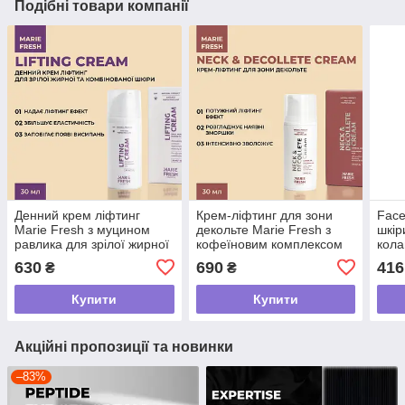
Подібні товари компанії
Денний крем ліфтинг
Крем-ліфтинг для зони
Face
Marie Fresh з муцином
декольте Marie Fresh з
шкір
равлика для зрілої жирної
кофеїновим комплексом
кола
та комбінованої шкіри 30
30 мл
Q10 
630
690
416
₴
₴
мл
Купити
Купити
Акційні пропозиції та новинки
–83%