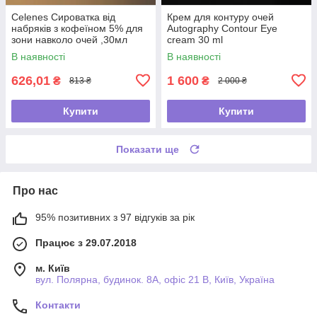
Celenes Сироватка від
Крем для контуру очей
набряків з кофеїном 5% для
Autography Contour Eye
зони навколо очей ,30мл
cream 30 ml
В наявності
В наявності
626,01
1 600
₴
₴
813 ₴
2 000 ₴
Купити
Купити
Показати ще
Про нас
95% позитивних з 97 відгуків за рік
Працює з 29.07.2018
м. Київ
вул. Полярна, будинок. 8А, офіс 21 В, Київ, Україна
Контакти