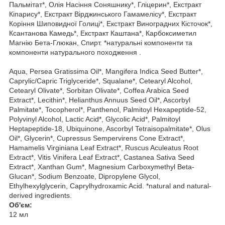
Пальмітат*, Олія Насіння Соняшнику*, Гліцерин*, Екстракт
Кіпарису*, Екстракт Вірджинського Гамамелісу*, Екстракт
Коріння Шиповидної Голиці*, Екстракт Виноградних Кісточок*,
Ксантанова Камедь*, Екстракт Каштана*, Карбоксиметил
Магнію Бета-Глюкан, Спирт. *натуральні компоненти та
компоненти натурального походження .
Aqua, Persea Gratissima Oil*, Mangifera Indica Seed Butter*,
Caprylic/Capric Triglyceride*, Squalane*, Cetearyl Alcohol,
Cetearyl Olivate*, Sorbitan Olivate*, Coffea Arabica Seed
Extract*, Lecithin*, Helianthus Annuus Seed Oil*, Ascorbyl
Palmitate*, Tocopherol*, Panthenol, Palmitoyl Hexapeptide-52,
Polyvinyl Alcohol, Lactic Acid*, Glycolic Acid*, Palmitoyl
Heptapeptide-18, Ubiquinone, Ascorbyl Tetraisopalmitate*, Olus
Oil*, Glycerin*, Cupressus Sempervirens Cone Extract*,
Hamamelis Virginiana Leaf Extract*, Ruscus Aculeatus Root
Extract*, Vitis Vinifera Leaf Extract*, Castanea Sativa Seed
Extract*, Xanthan Gum*, Magnesium Carboxymethyl Beta-
Glucan*, Sodium Benzoate, Dipropylene Glycol,
Ethylhexylglycerin, Caprylhydroxamic Acid. *natural and natural-
derived ingredients.
Об'єм:
12 мл