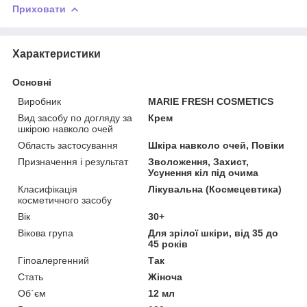
Приховати
Характеристики
Основні
Виробник
MARIE FRESH COSMETICS
Вид засобу по догляду за
Крем
шкірою навколо очей
Область застосування
Шкіра навколо очей, Повіки
Призначення і результат
Зволоження, Захист,
Усунення кіл під очима
Класифікація
Лікувальна (Космецевтика)
косметичного засобу
Вік
30+
Вікова група
Для зрілої шкіри, від 35 до
45 років
Гіпоалергенний
Так
Стать
Жіноча
Об`єм
12 мл