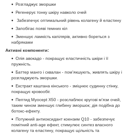
Розгладжує зморшки
Регенерує тонку шкіру навколо очей
Забезпечує оптимальний рівень колагену й еластину
Запобігає появі темних кіл
Зменшує ламкість капілярів, активно бореться з
набряками
Активні компоненти:
Олія авокадо - покращує еластичність шкіри і її
пружність.
Баттер манго і сквалан - пом'якшують, живлять шкіру і
розгладжують зморшки.
Екстракт каштана кінського - зміцнює судинну стінку,
покращує кровообіг.
Пептид Myocept X50 - розслаблює кругові м'язи очей,
таким чином зменшує глибину зморшок; дія подібна до
ботокс-ефекту.
Потужний антиоксидант коензим Q10 - забезпечує
помітний anti-age ефект, стимулює синтез власного
колагену та еластину, покращує щільність та