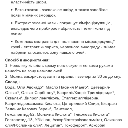
еластичність шкіри.
Бета-глюкан - заспокоює шкіру, а також запобігає
появі мімічних зморшок.
Екстракт зеленої кави - покращує лімфоціркуляцію,
внаслідок чого прибирає набряклість і темні кола під
очима.
Комплекс екстрактів для поліпшення мікроциркуляції
крові - екстракт кипариса, червоного винограду - знімає
набряки та освітлює зону навколо очей.
Спосіб використання:
1. Невелику кількість крему поплескуючи легкими рухами
нанесіть на зону навколо очей.
2. Можна використовувати та вранці, і ввечері за 30 хв до сну.
Склад :
Вода, Олія Авокадо*, Масло Насіння Манго*, Цетеарил-
Оліват*, Оліват Сорбітану*, Каприлік/Капрік Тригліцериди*,
Сквалан*, Дипропіленгліколь, Етилгексилгліцерин,
Каприлгідроксамова Кислота, Цетериловий Спирт, Екстракт
Зелених Кавових Зерен*, Пантенол,
Гексапептид-52, Молочна Кислота*, Гліколева Кислота*,
Гептапетид-18, Убіхінон, Аскорбілтетраізопальмітат, Оливкова
олія/Рослинна олія*, Лецитин*, Токоферол*, Аскорбіл