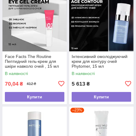
Face Facts The Routine
Інтенсивний омолоджуючий
Пептидний гель-крем для
крем для контуру очей
шкіри навколо очей , 15 мл
Phytomer, 15 мл
В наявності
В наявності
70,04
5 613
₴
₴
412 ₴
Купити
Купити
–23%