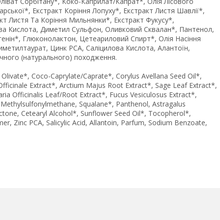
Оліват Сорбітану*, Коко-Каприлат/Капрат*, Олія Лісового
карської*, Екстракт Коріння Лопуху*, Екстракт Листя Шавлії*,
кт Листя Та Коріння Мильнянки*, Екстракт Фукусу*,
ова Кислота, Диметил Сульфон, Оливковий Сквалан*, Пантенол,
генін*, Глюконолактон, Цетеариловий Спирт*, Олія Насіння
метилтаурат, Цинк РСА, Саліцилова Кислота, Алантоїн,
ічного (натурального) походження.
an Olivate*, Coco-Caprylate/Caprate*, Corylus Avellana Seed Oil*,
icinale Extract*, Arctium Majus Root Extract*, Sage Leaf Extract*,
ria Officinalis Leaf/Root Extract*, Fucus Vesiculosus Extract*,
d, Methylsulfonylmethane, Squalane*, Panthenol, Astragalus
tone, Cetearyl Alcohol*, Sunflower Seed Oil*, Tocopherol*,
, Zinc PCA, Salicylic Acid, Allantoin, Parfum, Sodium Benzoate,