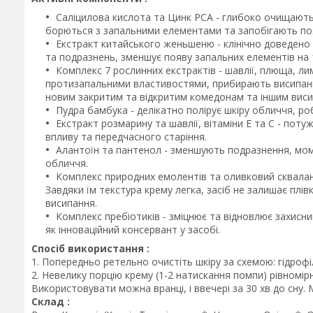
Саліцилова кислота та Цинк РСА - глибоко очищають 
борються з запальними елементами та запобігають поя
Екстракт китайського женьшеню - клінічно доведено
та подразнень, зменшує появу запальних елементів на 
Комплекс 7 рослинних екстрактів - шавлії, плюща, ли
протизапальними властивостями, прибирають висипанн
новим закритим та відкритим комедонам та іншим вис
Пудра бамбука - делікатно полірує шкіру обличчя, р
Екстракт розмарину та шавлії, вітаміни Е та С - поту
впливу та передчасного старіння.
Алантоїн та пантенол - зменшують подразнення, мо
обличчя.
Комплекс природних емолентів та оливковий сквалан 
Завдяки їм текстура крему легка, засіб не залишає плів
висипання.
Комплекс пребіотиків - зміцнює та відновлює захисни
як інноваційний консервант у засобі.
Спосіб використання :
1. Попередньо ретельно очистіть шкіру за схемою: гідрофіл
2. Невелику порцію крему (1-2 натискання помпи) рівномір
Використовувати можна вранці, і ввечері за 30 хв до сну.
Склад :