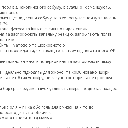
пори від накопиченого себуму, візуально їх зменшують,
ві нових.
 зменшує виділення себуму на 37%, регулює появу запалень
17%.
мона, фукуса та інших - з сильно вираженими
я та заспокоюють запальну реакцію, запобігають появі
ипанням.
обить її матовою та шовковистою.
жні антиоксиданти, які захищають шкіру від негативного УФ
ментально знімають почервоніння та заспокоюють шкіру
- ідеально підходять для жирної та комбінованої шкіри.
ки та не обтяжує шкіру, не закупорює пори та не провокує
й бар'єр шкіри, зменшує чутливість шкіри і водночас працює
ьна олія – пінка або гель для вмивання – тонік.
но розподіліть по обличчю.
 Можна наносити під макіяж.