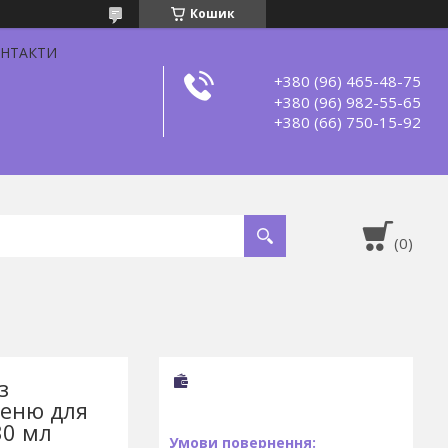
Кошик
НТАКТИ
+380 (96) 465-48-75
+380 (96) 982-55-65
+380 (66) 750-15-92
з
шеню для
30 мл