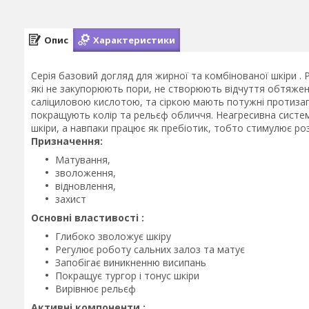
Опис
Характеристики
Серія базовий догляд для жирної та комбінованої шкіри .
які не закупорюють пори, не створюють відчуття обтяженн
саліциловою кислотою, та сіркою мають потужні протизап
покращують колір та рельєф обличчя. Неагресивна систем
шкіри, а навпаки працює як пребіотик, тобто стимулює роз
Призначення:
Матування,
зволоження,
відновлення,
захист
Основні властивості :
Глибоко зволожує шкіру
Регулює роботу сальних залоз та матує
Запобігає виникненню висипань
Покращує тургор і тонус шкіри
Вирівнює рельєф
Активні компоненти :