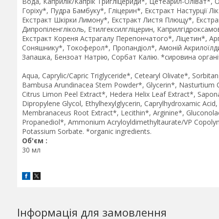
Вода, Каприлік/Капрік Тригліцериди*, Цетеарил-Оліват*, 
Горіху*, Пудра Бамбуку*, Гліцерин*, Екстракт Настурції Лі
Екстракт Шкірки Лимону*, Екстракт Листя Плющу*, Екстра
Дипропіленгліколь, Етилгексилгліцерин, Каприлгідроксам
Екстракт Кореня Астрагалу Перепончатого*, Ліцетин*, Ар
Соняшнику*, Токоферол*, Пропандіол*, Амоній Акрилоїлди
Запашка, Бензоат Натрію, Сорбат Калію. *сировина орган
Aqua, Caprylic/Capric Triglyceride*, Cetearyl Olivate*, Sorbit
Bambusa Arundinacea Stem Powder*, Glycerin*, Nasturtium Off
Citrus Limon Peel Extract*, Hedera Helix Leaf Extract*, Sapona
Dipropylene Glycol, Ethylhexylglycerin, Caprylhydroxamic Aci
Membranaceus Root Extract*, Lecithin*, Arginine*, Gluconolac
Propanediol*, Ammonium Acryloyldimethyltaurate/VP Copolymer
Potassium Sorbate. *organic ingredients.
Об'єм :
30 мл
Інформація для замовлення