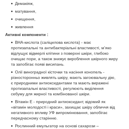
Демакіяж,
матування,
очищення,
живлення
Активні компоненти :
BHA-кислота (саліцилова кислота) - має
протизапальні та антибактеріальні властивості, м'яко
відлущує відмерлі клітини з поверхні шкіри, глибоко
очищає пори, а також знижує вироблення шкірного жиру
та запобігає появі висипань.
Олії виноградної кісточки та насіння конопель -
різносторонньо живлять шкіру, мають загоювальну дію,
є природними антиоксидантами та мають виражені
протизапальні властивості, регулюють виділення
себуму для жирної та комбінованої шкіри.
Вітамін E - природний антиоксидант, відомий як
«вітамін молодості і краси», захищає шкіру обличчя від
негативного впливу УФ випромінювання, запобігає
передчасному старінню.
Рослинний емульгатор на основі сахарози –