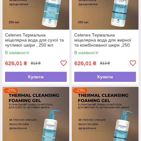
Celenes Термальна
Celenes Термальна
міцелярна вода для сухої та
міцелярна вода для жирної
чутливої шкіри , 250 мл
та комбінованої шкіри ,250
мл
В наявності
В наявності
626,01
626,01
₴
₴
813 ₴
813 ₴
Купити
Купити
–23%
–23%