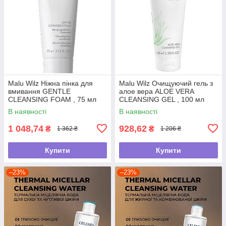
Malu Wilz Ніжна пінка для
Malu Wilz Очищуючий гель з
вмивання GENTLE
алое вера ALOE VERA
CLEANSING FOAM , 75 мл
CLEANSING GEL , 100 мл
В наявності
В наявності
1 048,74
928,62
₴
₴
1 362 ₴
1 206 ₴
Купити
Купити
–23%
–23%