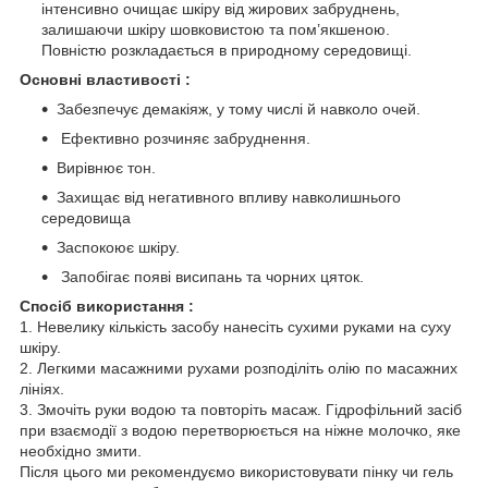
інтенсивно очищає шкіру від жирових забруднень,
залишаючи шкіру шовковистою та пом’якшеною.
Повністю розкладається в природному середовищі.
Основні властивості :
Забезпечує демакіяж, у тому числі й навколо очей.
Ефективно розчиняє забруднення.
Вирівнює тон.
Захищає від негативного впливу навколишнього
середовища
Заспокоює шкіру.
Запобігає появі висипань та чорних цяток.
Спосіб використання :
1. Невелику кількість засобу нанесіть сухими руками на суху
шкіру.
2. Легкими масажними рухами розподіліть олію по масажних
лініях.
3. Змочіть руки водою та повторіть масаж. Гідрофільний засіб
при взаємодії з водою перетворюється на ніжне молочко, яке
необхідно змити.
Після цього ми рекомендуємо використовувати пінку чи гель