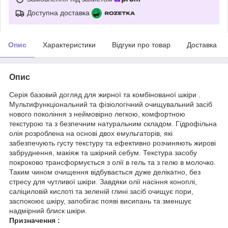
Доступна доставка
Опис
Характеристики
Відгуки про товар
Доставка
Опис
Серія базовий догляд для жирної та комбінованої шкіри .
Мультифункціональний та фізіологічний очищувальний засіб
нового покоління з неймовірно легкою, комфортною
текстурою та з безпечним натуральним складом. Гідрофільна
олія розроблена на основі двох емульгаторів, які
забезпечують густу текстуру та ефективно розчиняють жирові
забруднення, макіяж та шкірний себум. Текстура засобу
покроково трансформується з олії в гель та з гелю в молочко.
Таким чином очищення відбувається дуже делікатно, без
стресу для чутливої шкіри. Завдяки олії насіння коноплі,
саліциловій кислоті та зеленій глині засіб очищує пори,
заспокоює шкіру, запобігає появі висипань та зменшує
надмірний блиск шкіри.
Призначення :