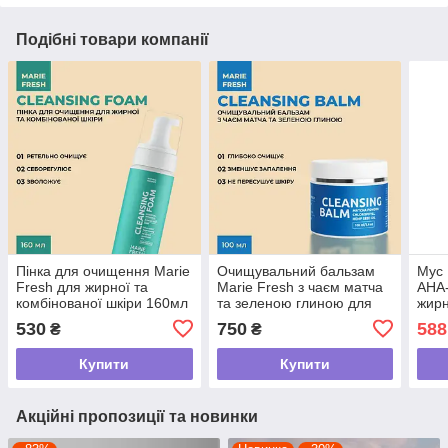
Подібні товари компанії
Пінка для очищення Marie
Очищувальний бальзам
Мус 
Fresh для жирної та
Marie Fresh з чаєм матча
АНА-
комбінованої шкіри 160мл
та зеленою глиною для
жирн
всіх типів шкіри 100 мл
шкір
530
750
588
₴
₴
Купити
Купити
Акційні пропозиції та новинки