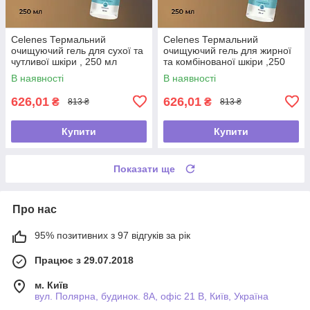
Celenes Термальний
Celenes Термальний
очищуючий гель для сухої та
очищуючий гель для жирної
чутливої шкіри , 250 мл
та комбінованої шкіри ,250
мл
В наявності
В наявності
626,01
626,01
₴
₴
813 ₴
813 ₴
Купити
Купити
Показати ще
Про нас
95% позитивних з 97 відгуків за рік
Працює з 29.07.2018
м. Київ
вул. Полярна, будинок. 8А, офіс 21 В, Київ, Україна