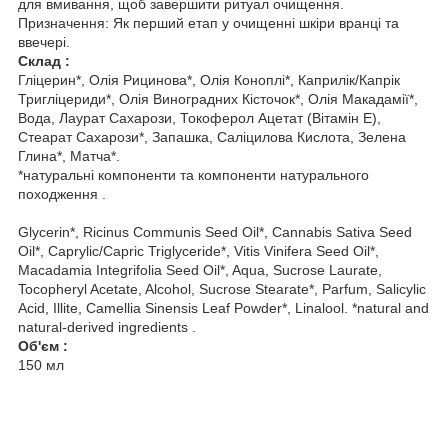
для вмивання, щоб завершити ритуал очищення.
Призначення: Як перший етап у очищенні шкіри вранці та
ввечері.
Склад :
Гліцерин*, Олія Рицинова*, Олія Коноплі*, Каприлік/Капрік
Тригліцериди*, Олія Виноградних Кісточок*, Олія Макадамії*,
Вода, Лаурат Сахарози, Токоферол Ацетат (Вітамін Е),
Стеарат Сахарози*, Запашка, Саліцилова Кислота, Зелена
Глина*, Матча*.
*натуральні компоненти та компоненти натурального
походження .
Glycerin*, Ricinus Communis Seed Oil*, Cannabis Sativa Seed
Oil*, Caprylic/Capric Triglyceride*, Vitis Vinifera Seed Oil*,
Macadamia Integrifolia Seed Oil*, Aqua, Sucrose Laurate,
Tocopheryl Acetate, Alcohol, Sucrose Stearate*, Parfum, Salicylic
Acid, Illite, Camellia Sinensis Leaf Powder*, Linalool. *natural and
natural-derived ingredients .
Об'єм :
150 мл