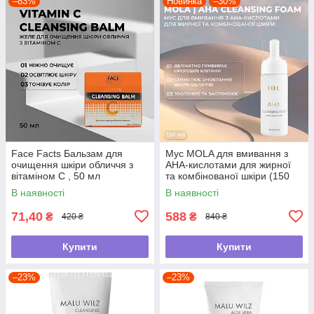
–83%
Новинка
–30%
Face Facts Бальзам для
Мус MOLA для вмивання з
очищення шкіри обличчя з
АНА-кислотами для жирної
вітаміном С , 50 мл
та комбінованої шкіри (150
мл)
В наявності
В наявності
71,40
588
₴
₴
420 ₴
840 ₴
Купити
Купити
–23%
–23%