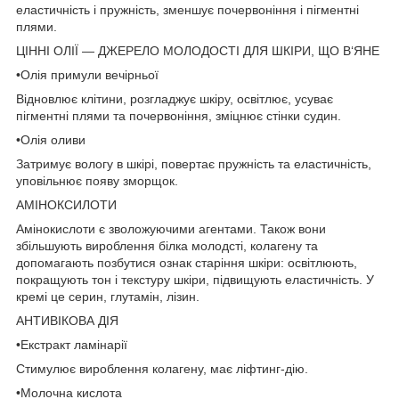
еластичність і пружність, зменшує почервоніння і пігментні
плями.
ЦІННІ ОЛІЇ — ДЖЕРЕЛО МОЛОДОСТІ ДЛЯ ШКІРИ, ЩО В‘ЯНЕ
•Олія примули вечірньої
Відновлює клітини, розгладжує шкіру, освітлює, усуває
пігментні плями та почервоніння, зміцнює стінки судин.
•Олія оливи
Затримує вологу в шкірі, повертає пружність та еластичність,
уповільнює появу зморщок.
АМІНОКСИЛОТИ
Амінокислоти є зволожуючими агентами. Також вони
збільшують вироблення білка молодсті, колагену та
допомагають позбутися ознак старіння шкіри: освітлюють,
покращують тон і текстуру шкіри, підвищують еластичність. У
кремі це серин, глутамін, лізин.
АНТИВІКОВА ДІЯ
•Екстракт ламінарії
Стимулює вироблення колагену, має ліфтинг-дію.
•Молочна кислота