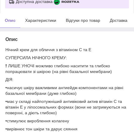
Доступна доставка
Опис
Характеристики
Відгуки про товар
Доставка
Опис
Нічний крем для обличчя з вітаміном С та Е
СУПЕРСИЛА НІЧНОГО КРЕМУ:
❗️ ЛИШЕ УНОЧІ можливо глибоко наситити та глибоко
попрацювати зі шкірою (на рівні базальної мембрани)
ДІЯ:
•насичує шкіру важливими антиейдж-компонентами на рівні
базальної мембрани (дуже глибоко)
•має у складі найпотужніший антивіковий актив вітамін С та
вітамін Е у ліпосомальних формах (вони не затримуються на
поверхні, а діють глибоко)
•стимулює вироблення колагену
•вирівнює тон шкіри та дарує сяяння