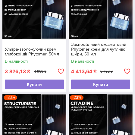
Заспокійливий оксамитовий
Ультра-зволожуючий крем
Phytomer крем для чутливої
глибокої дії Phytomer, 50мл
шкіри, 50 мл
В наявності
В наявності
3 826,13
4 413,64
₴
₴
4 969 ₴
5 732 ₴
Купити
Купити
–23%
–23%