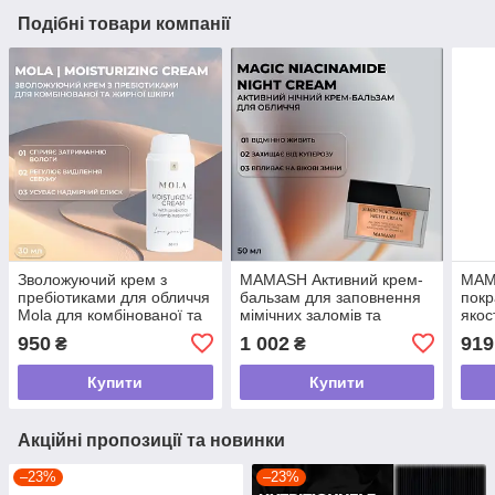
Подібні товари компанії
Зволожуючий крем з
MAMASH Активний крем-
MAM
пребіотиками для обличчя
бальзам для заповнення
покр
Mola для комбінованої та
мімічних заломів та
якос
жирної шкіри 30 мл
покращення матриксу
Ніац
950
1 002
919
₴
₴
обличчя з Пептидами ,50
мл
Купити
Купити
Акційні пропозиції та новинки
–23%
–23%