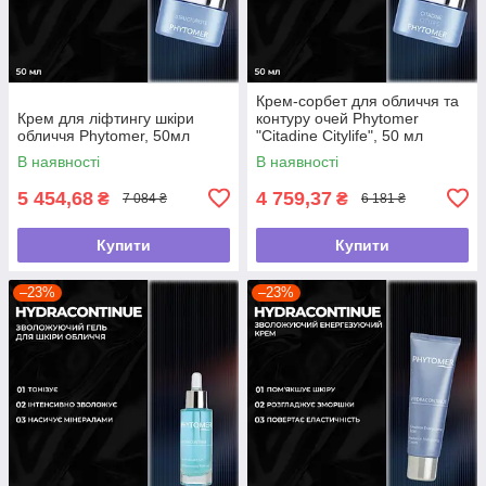
Крем-сорбет для обличчя та
Крем для ліфтингу шкіри
контуру очей Phytomer
обличчя Phytomer, 50мл
"Citadine Citylife", 50 мл
В наявності
В наявності
5 454,68
4 759,37
₴
₴
7 084 ₴
6 181 ₴
Купити
Купити
–23%
–23%