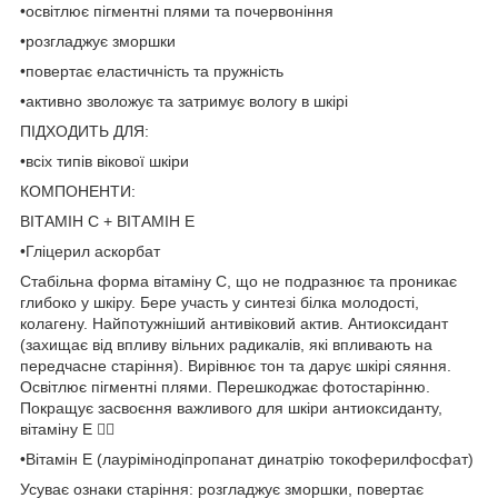
•освітлює пігментні плями та почервоніння
•розгладжує зморшки
•повертає еластичність та пружність
•активно зволожує та затримує вологу в шкірі
ПІДХОДИТЬ ДЛЯ:
•всіх типів вікової шкіри
КОМПОНЕНТИ:
ВІТАМІН С + ВІТАМІН Е
•Гліцерил аскорбат
Стабільна форма вітаміну С, що не подразнює та проникає
глибоко у шкіру. Бере участь у синтезі білка молодості,
колагену. Найпотужніший антивіковий актив. Антиоксидант
(захищає від впливу вільних радикалів, які впливають на
передчасне старіння). Вирівнює тон та дарує шкірі сяяння.
Освітлює пігментні плями. Перешкоджає фотостарінню.
Покращує засвоєння важливого для шкіри антиоксиданту,
вітаміну Е 👇🏽
•Вітамін Е (лаурімінодіпропанат динатрію токоферилфосфат)
Усуває ознаки старіння: розгладжує зморшки, повертає