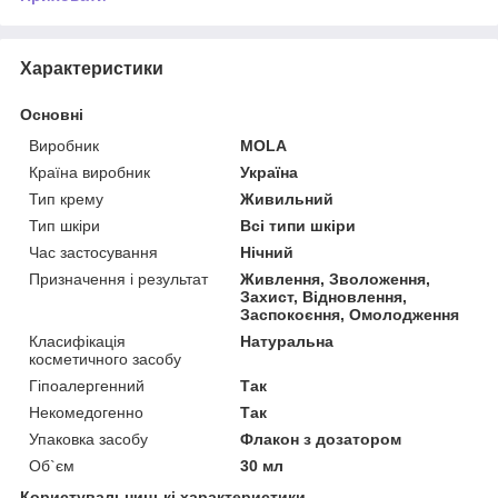
Характеристики
Основні
Виробник
MOLA
Країна виробник
Україна
Тип крему
Живильний
Тип шкіри
Всі типи шкіри
Час застосування
Нічний
Призначення і результат
Живлення, Зволоження,
Захист, Відновлення,
Заспокоєння, Омолодження
Класифікація
Натуральна
косметичного засобу
Гіпоалергенний
Так
Некомедогенно
Так
Упаковка засобу
Флакон з дозатором
Об`єм
30 мл
Користувальницькі характеристики