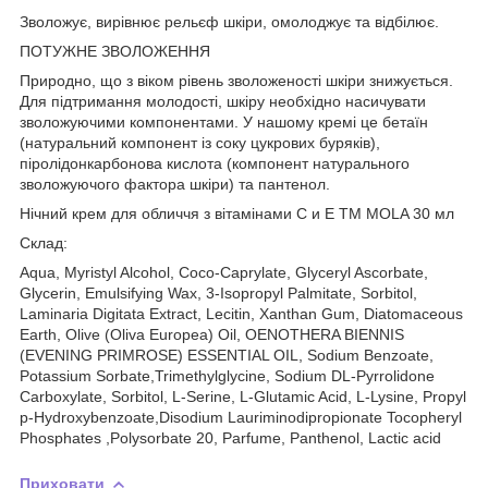
Зволожує, вирівнює рельєф шкіри, омолоджує та відбілює.
ПОТУЖНЕ ЗВОЛОЖЕННЯ
Природно, що з віком рівень зволоженості шкіри знижується.
Для підтримання молодості, шкіру необхідно насичувати
зволожуючими компонентами. У нашому кремі це бетаїн
(натуральний компонент із соку цукрових буряків),
піролідонкарбонова кислота (компонент натурального
зволожуючого фактора шкіри) та пантенол.
Нічний крем для обличчя з вітамінами С и Е TM MOLA 30 мл
Склад:
Aqua, Myristyl Alcohol, Coco-Caprylate, Glyceryl Ascorbate,
Glycerin, Emulsifying Wax, 3-Isopropyl Palmitate, Sorbitol,
Laminaria Digitata Extract, Lecitin, Xanthan Gum, Diatomaceous
Earth, Olive (Oliva Europea) Oil, OENOTHERA BIENNIS
(EVENING PRIMROSE) ESSENTIAL OIL, Sodium Benzoate,
Potassium Sorbate,Trimethylglycine, Sodium DL-Pyrrolidone
Carboxylate, Sorbitol, L-Serine, L-Glutamic Acid, L-Lysine, Propyl
p-Hydroxybenzoate,Disodium Lauriminodipropionate Tocopheryl
Phosphates ,Polysorbate 20, Parfume, Panthenol, Lactic acid
Приховати