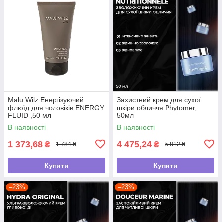
Malu Wilz Енергізуючий
Захистний крем для сухої
флюїд для чоловіків ENERGY
шкіри обличчя Phytomer,
FLUID ,50 мл
50мл
В наявності
В наявності
1 373,68
4 475,24
₴
₴
1 784 ₴
5 812 ₴
Купити
Купити
–23%
–23%